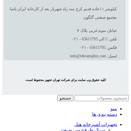
کیلومتر ١١جاده قدیم کرج سه راه شهریار بعد از کارخانه ایران یاسا
مجتمع صنعتی گلگون
خیابان سوم غربی پلاک ٧
تلفن: 5 الی 65611793 - ۰۲۱
فکس: 65611795 - ۰۲۱
ایمیل: info@tehrantajhiz.com
کلیه حقوق وب سایت برای شرکت تهران تجهیز محفوظ است.
جستجو
منو
دسته بندی ها
تجهیزات آشپزخانه هتل
سینک ظرفشویی صنعتی