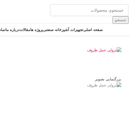
خرید مستقیم از وارد کننده : تلفن: 5 الی 65611793 - ۰۲۱
جستجو
دسته بندی کالاها
صفحه اصلی
تجهیزات آشپزخانه صنعتی
پروژه ها
مقالات
درباره ما
تماس
بزرگنمایی تصویر