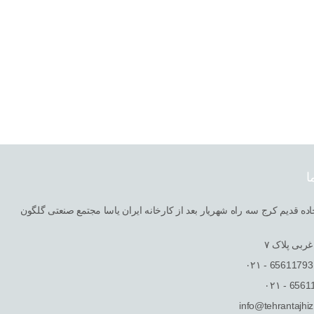
ا
ربی پلاک ٧