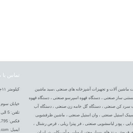
تماس با م
خصصی در امر واردات ماشین آلات و تجهبزات آشپزخانه های صنعتی ،سبد ماشین
کیلومتر ١١جاده قدیم کرج سه راه شهریار بعد از کارخانه ایران یاسا مجتمع صنعتی گلگون
تنی ساز صنعتی ، دستگاه قهوه اسپرسو صنعتی ، دستگاه قهوه
خیابان سوم غ
ت سرد کن صنعتی ، دستگاه گل خامه زن صنعتی ، دستگاه آب
تلفن: 5 الی 65611793 - ۰۲۱
 سینک استیل صنعتی ، وان استیل صنعتی ، ماشین ظرفشویی
فکس: 65611795 - ۰۲۱
یی ، پودر لباسشویی صنعتی ، فر پیتزا ریلی ، قرص رشنال ،
ایمیل: info@tehrantajhiz.com
فروش برند های بسیار معتبر اروپایی و آمریکایی در ایران