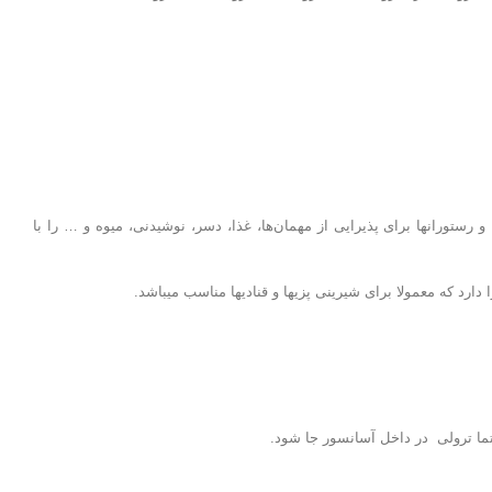
ترولی را معمولا در هتل‎ها، تالارهای پذیرایی و رستوران‎ها دیده اید. این وسیله یکی از تجهیزات مهم در کسب و کارهای فوق می‎باشد. معمولا خدمه هتل‌ها، تالارها و رستوران‎ها برای پذیرایی از مهمان‌ها، غذا، دسر، نوشیدنی، میوه و … را با
نی پزی‎ها و قنادی‎ها مناسب میباشد.
حتما ترولی در داخل آسانسور جا شود.