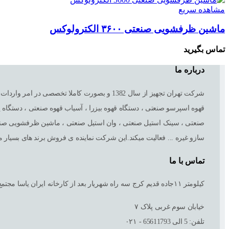
مشاهده سریع
ماشین ظرفشویی صنعتی ۳۶۰۰ الکترولوکس
تماس بگیرید
درباره ما
شرکت تهران تجهیز از سال 1382 و بصورت کام
قهوه اسپرسو صنعتی ، دستگاه قهوه بیزرا ، آسیاب قهوه صنعتی ، دستگا
صنعتی ، سینک استیل صنعتی ، وان استیل صنعتی ، ماشین ظرفشویی صنعت
سازو غیره ... فعالیت میکند.این شرکت نماینده ی فروش برند های بسیار معت
تماس با ما
کیلومتر ١١جاده قدیم کرج سه راه شهریار بعد از کارخانه ایران یاسا مجتمع صنعتی گلگون
خیابان سوم غربی پلاک ٧
تلفن: 5 الی 65611793 - ۰۲۱