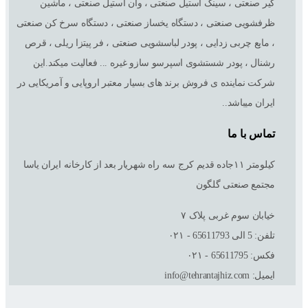
گیر صنعتی ، سینک استیل صنعتی ، وان استیل صنعتی ، ماشین
ظرفشویی صنعتی ، دستگاه یخساز صنعتی ، دستگاه سرخ کن صنعتی
، مایع چربی زدایی ، پودر لباسشویی صنعتی ، فر پیتزا ریلی ، قرص
رشنال ، پودر شستشوی اسپرسو سازو غیره ... فعالیت میکند.این
شرکت نماینده ی فروش برند های بسیار معتبر اروپایی و آمریکایی در
ایران میباشد..
تماس با ما
کیلومتر ١١جاده قدیم کرج سه راه شهریار بعد از کارخانه ایران یاسا
مجتمع صنعتی گلگون
خیابان سوم غربی پلاک ٧
تلفن: 5 الی 65611793 - ۰۲۱
فکس: 65611795 - ۰۲۱
ایمیل: info@tehrantajhiz.com