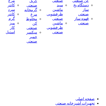
کن صنعتی
صنعتی
مرغ
گریل
دستگاه یخ
سبد
کانتر
صنعتی
ساز
ماشین
سرد
گرمخانه
صنعتی
ظرفشویی
کانتر
مرغ
قهوه ساز
صنعتی
گرم
مخلوط
صنعتی
ماشین
میز
کن
ظرفشویی
کار
صنعتی
صنعتی
استیل
میکسر
خمیر
صنعتی
صفحه اصلی
تجهیزات آشپزخانه صنعتی