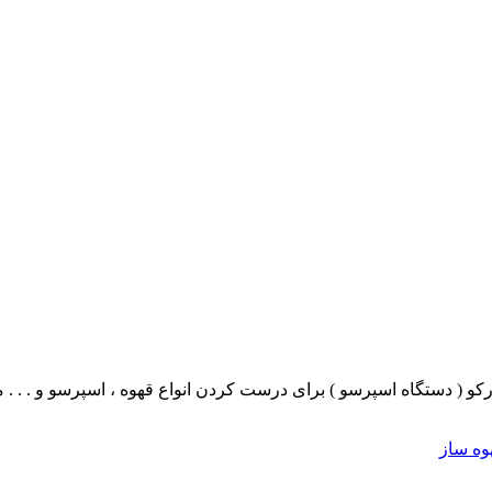
و ( دستگاه اسپرسو ) برای درست کردن انواع قهوه ، اسپرسو و . . . م
وه ساز