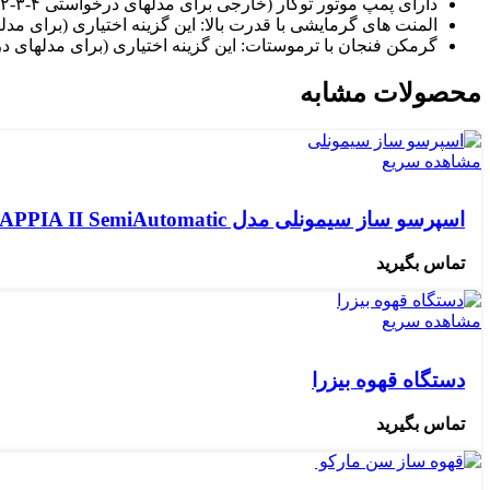
دارای پمپ موتور توکار (خارجی برای مدلهای درخواستی ۴-۳-۲ گروپ) میباشد.
المنت های گرمایشی با قدرت بالا: این گزینه اختیاری (برای مدلهای درخواستی
گرمکن فنجان با ترموستات: این گزینه اختیاری (برای مدلهای درخواستی ۴-۳-۲
محصولات مشابه
مشاهده سریع
اسپرسو ساز سیمونلی مدل APPIA II SemiAutomatic
تماس بگیرید
مشاهده سریع
دستگاه قهوه بیزرا
تماس بگیرید