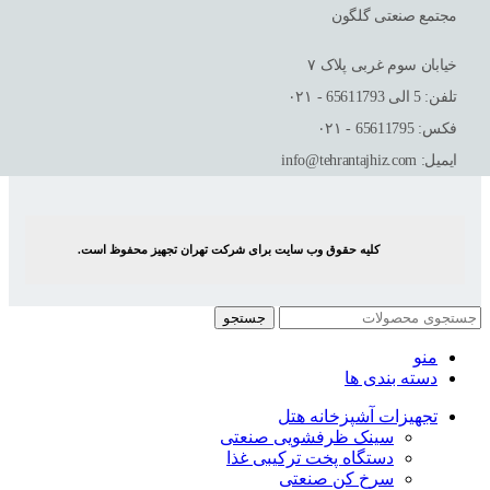
مجتمع صنعتی گلگون
خیابان سوم غربی پلاک ٧
تلفن: 5 الی 65611793 - ۰۲۱
فکس: 65611795 - ۰۲۱
ایمیل: info@tehrantajhiz.com
کلیه حقوق وب سایت برای شرکت تهران تجهیز محفوظ است.
جستجو
منو
دسته بندی ها
تجهیزات آشپزخانه هتل
سینک ظرفشویی صنعتی
دستگاه پخت ترکیبی غذا
سرخ کن صنعتی