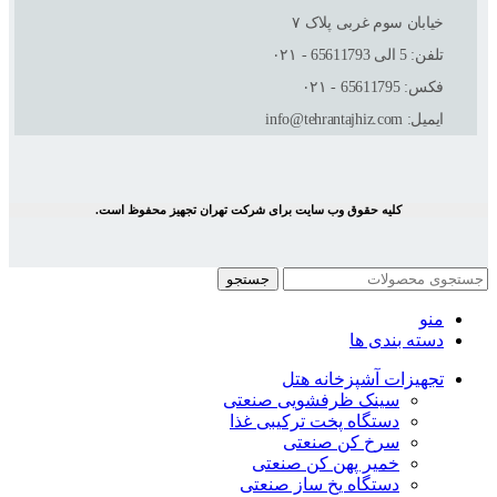
خیابان سوم غربی پلاک ٧
تلفن: 5 الی 65611793 - ۰۲۱
فکس: 65611795 - ۰۲۱
ایمیل: info@tehrantajhiz.com
کلیه حقوق وب سایت برای شرکت تهران تجهیز محفوظ است.
جستجو
منو
دسته بندی ها
تجهیزات آشپزخانه هتل
سینک ظرفشویی صنعتی
دستگاه پخت ترکیبی غذا
سرخ کن صنعتی
خمیر پهن کن صنعتی
دستگاه یخ ساز صنعتی