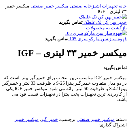
خانه
تجهیزات اشپزخانه صنعتی
میکسر خمیر صنعتی
میکسر خمیر
۳۳ لیتری – IGF
خمیر پهن کن تک غلطک
تماس بگیرید
بازگشت به محصولات
قهوه ساز سن مارکو سری 105
تماس بگیرید
میکسر خمیر ۳۳ لیتری – IGF
تماس بگیرید
میکسر خمیر IGF مناسب ترین انتخاب برای خمیرگیر پیتزا است که
در دو مدل متفاوت خمیرگیر پیتزا 25-S با ظرفیت 33 لیتر و خمیرگیر
پیتزا 42-S با ظرفیت 50 لیتر ارائه می شود. میکسر خمیر IGF یکی
از کاربردی ترین تجهیزات پخت پیتزا در تجهیزات فست فود می
باشد.
دسته:
میکسر خمیر صنعتی
برچسب:
خمیر گیر
,
میکسر خمیر
اشتراک گذاری: