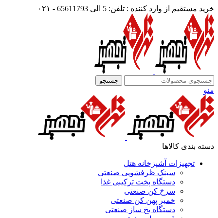
خرید مستقیم از وارد کننده : تلفن: 5 الی 65611793 - ۰۲۱
جستجو
منو
دسته بندی کالاها
تجهیزات آشپزخانه هتل
سینک ظرفشویی صنعتی
دستگاه پخت ترکیبی غذا
سرخ کن صنعتی
خمیر پهن کن صنعتی
دستگاه یخ ساز صنعتی