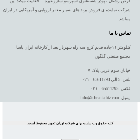
قرص رشنال ، پودر شستشوی اسپرسو سازو غیره ... فعالیت میکند.این
شرکت نماینده ی فروش برند های بسیار معتبر اروپایی و آمریکایی در ایران
میباشد..
تماس با ما
کیلومتر ١١جاده قدیم کرج سه راه شهریار بعد از کارخانه ایران یاسا
مجتمع صنعتی گلگون
خیابان سوم غربی پلاک ٧
تلفن: 5 الی 65611793 - ۰۲۱
فکس: 65611795 - ۰۲۱
ایمیل: info@tehrantajhiz.com
کلیه حقوق وب سایت برای شرکت تهران تجهیز محفوظ است.