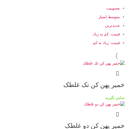
محبوبیت
متوسط امتیاز
جدیدترین
قیمت: کم به زیاد
قیمت: زیاد به کم
خمیر پهن کن تک غلطک
تماس بگیرید
خمیر پهن کن دو غلطک