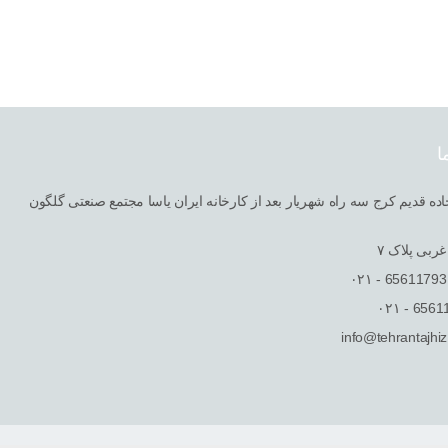
ا
ربی پلاک ٧