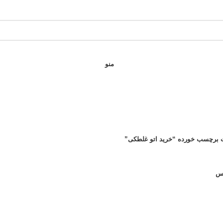
منو
 برچسب خورده “خرید اتو غلطکی”
اس