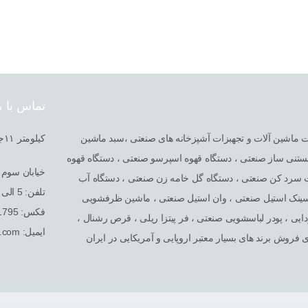
تماس با م
خصصی در امر واردات ماشین آلات و تجهبزات آشپزخانه های صنعتی ،سبد ماشین
کیلومتر ١١جاده قدیم کرج سه راه شهریار بعد از کارخانه ایران یاسا مجتمع صنعتی گلگون
تنی ساز صنعتی ، دستگاه قهوه اسپرسو صنعتی ، دستگاه قهوه
خیابان سوم غ
ت سرد کن صنعتی ، دستگاه گل خامه زن صنعتی ، دستگاه آب
تلفن: 5 الی 65611793 - ۰۲۱
 سینک استیل صنعتی ، وان استیل صنعتی ، ماشین ظرفشویی
فکس: 65611795 - ۰۲۱
یی ، پودر لباسشویی صنعتی ، فر پیتزا ریلی ، قرص رشنال ،
ایمیل: info@tehrantajhiz.com
فروش برند های بسیار معتبر اروپایی و آمریکایی در ایران