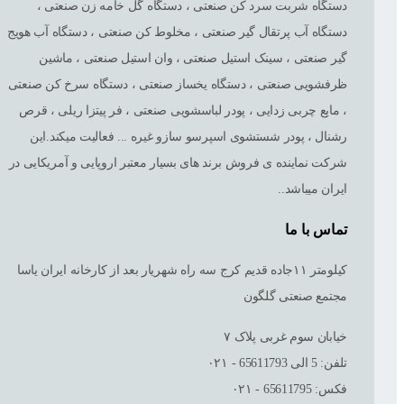
دستگاه شربت سرد کن صنعتی ، دستگاه گل خامه زن صنعتی ،
دستگاه آب پرتقال گیر صنعتی ، مخلوط کن صنعتی ، دستگاه آب هویج
گیر صنعتی ، سینک استیل صنعتی ، وان استیل صنعتی ، ماشین
ظرفشویی صنعتی ، دستگاه یخساز صنعتی ، دستگاه سرخ کن صنعتی
، مایع چربی زدایی ، پودر لباسشویی صنعتی ، فر پیتزا ریلی ، قرص
رشنال ، پودر شستشوی اسپرسو سازو غیره ... فعالیت میکند.این
شرکت نماینده ی فروش برند های بسیار معتبر اروپایی و آمریکایی در
ایران میباشد..
تماس با ما
کیلومتر ١١جاده قدیم کرج سه راه شهریار بعد از کارخانه ایران یاسا
مجتمع صنعتی گلگون
خیابان سوم غربی پلاک ٧
تلفن: 5 الی 65611793 - ۰۲۱
فکس: 65611795 - ۰۲۱