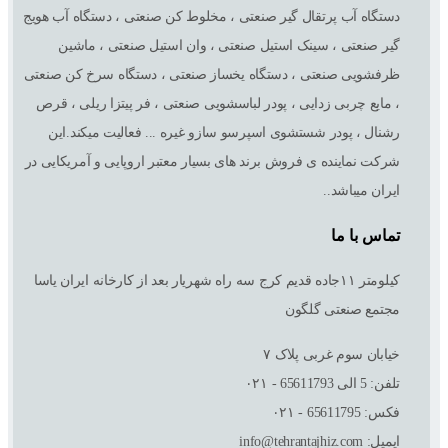
دستگاه آب پرتقال گیر صنعتی ، مخلوط کن صنعتی ، دستگاه آب هویج
گیر صنعتی ، سینک استیل صنعتی ، وان استیل صنعتی ، ماشین
ظرفشویی صنعتی ، دستگاه یخساز صنعتی ، دستگاه سرخ کن صنعتی
، مایع چربی زدایی ، پودر لباسشویی صنعتی ، فر پیتزا ریلی ، قرص
رشنال ، پودر شستشوی اسپرسو سازو غیره ... فعالیت میکند.این
شرکت نماینده ی فروش برند های بسیار معتبر اروپایی و آمریکایی در
ایران میباشد..
تماس با ما
کیلومتر ١١جاده قدیم کرج سه راه شهریار بعد از کارخانه ایران یاسا
مجتمع صنعتی گلگون
خیابان سوم غربی پلاک ٧
تلفن: 5 الی 65611793 - ۰۲۱
فکس: 65611795 - ۰۲۱
ایمیل: info@tehrantajhiz.com