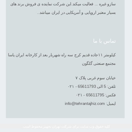
سازو غیره ... فعالیت میکند.این شرکت نماینده ی فروش برند های
بسیار معتبر اروپایی و آمریکایی در ایران میباشد..
تماس با ما
کیلومتر ١١جاده قدیم کرج سه راه شهریار بعد از کارخانه ایران یاسا
مجتمع صنعتی گلگون
خیابان سوم غربی پلاک ٧
تلفن: 5 الی 65611793 - ۰۲۱
فکس: 65611795 - ۰۲۱
ایمیل: info@tehrantajhiz.com
کلیه حقوق وب سایت برای شرکت تهران تجهیز محفوظ است.