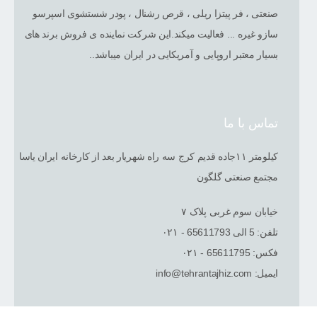
صنعتی ، فر پیتزا ریلی ، قرص رشنال ، پودر شستشوی اسپرسو
سازو غیره ... فعالیت میکند.این شرکت نماینده ی فروش برند های
بسیار معتبر اروپایی و آمریکایی در ایران میباشد..
تماس با ما
کیلومتر ١١جاده قدیم کرج سه راه شهریار بعد از کارخانه ایران یاسا
مجتمع صنعتی گلگون
خیابان سوم غربی پلاک ٧
تلفن: 5 الی 65611793 - ۰۲۱
فکس: 65611795 - ۰۲۱
ایمیل: info@tehrantajhiz.com