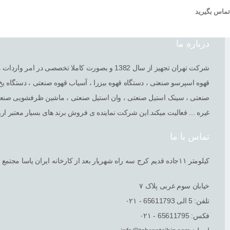
تماس بگیرید
درباره ما
شرکت تهران تجهیز از سال 1382 و بصورت کامل
قهوه اسپرسو صنعتی ، دستگاه قهوه بیزرا ، آسیاب قهوه صنعتی ، دستگاه 
صنعتی ، سینک استیل صنعتی ، وان استیل صنعتی ، ماشین ظرفشویی صنعتی
غیره ... فعالیت میکند.این شرکت نماینده ی فروش برند های بسیار معتبر اروپ
تماس با ما
کیلومتر ١١جاده قدیم کرج سه راه شهریار بعد از کارخانه ایران یاسا مجتمع صنعتی گلگون
خیابان سوم غربی پلاک ٧
تلفن: 5 الی 65611793 - ۰۲۱
فکس: 65611795 - ۰۲۱