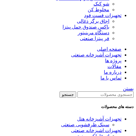
شو کیک
مخلوط کن
تجهیزات فست فود
اجاق برگر ذغالی
باکس صندوق حمل پیتزا
دستگاه مرینیتور
فر پیتزا صنعتی
صفحه اصلی
تجهیزات آشپزخانه صنعتی
پروژه ها
مقالات
درباره ما
تماس با ما
بستن
جستجو
دسته های محصولات
تجهیزات آشپزخانه هتل
سینک ظرفشویی صنعتی
تجهیزات اشپزخانه صنعتی