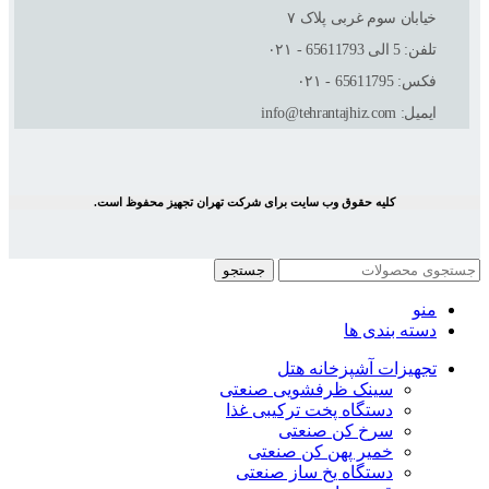
خیابان سوم غربی پلاک ٧
تلفن: 5 الی 65611793 - ۰۲۱
فکس: 65611795 - ۰۲۱
ایمیل: info@tehrantajhiz.com
کلیه حقوق وب سایت برای شرکت تهران تجهیز محفوظ است.
جستجو
منو
دسته بندی ها
تجهیزات آشپزخانه هتل
سینک ظرفشویی صنعتی
دستگاه پخت ترکیبی غذا
سرخ کن صنعتی
خمیر پهن کن صنعتی
دستگاه یخ ساز صنعتی