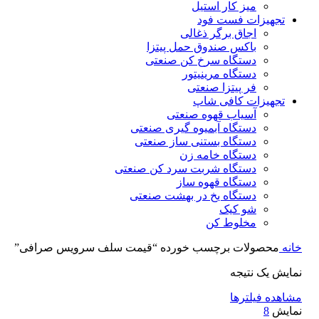
میز کار استیل
تجهیزات فست فود
اجاق برگر ذغالی
باکس صندوق حمل پیتزا
دستگاه سرخ کن صنعتی
دستگاه مرینیتور
فر پیتزا صنعتی
تجهیزات کافی شاپ
آسیاب قهوه صنعتی
دستگاه آبمیوه گیری صنعتی
دستگاه بستنی ساز صنعتی
دستگاه خامه زن
دستگاه شربت سرد کن صنعتی
دستگاه قهوه ساز
دستگاه یخ در بهشت صنعتی
شو کیک
مخلوط کن
خانه
محصولات برچسب خورده “قیمت سلف سرویس صرافی”
نمایش یک نتیجه
مشاهده فیلترها
نمایش
8