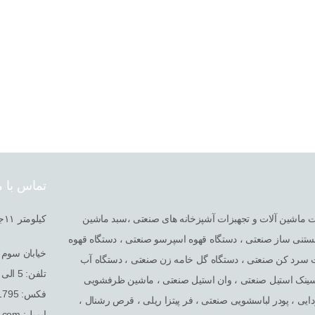
تماس با م
خصصی در امر واردات ماشین آلات و تجهبزات آشپزخانه های صنعتی ،سبد ماشین
کیلومتر ١١جاده قدیم کرج سه راه شهریار بعد از کارخانه ایران یاسا مجتمع صنعتی گلگون
تنی ساز صنعتی ، دستگاه قهوه اسپرسو صنعتی ، دستگاه قهوه
خیابان سوم غ
ت سرد کن صنعتی ، دستگاه گل خامه زن صنعتی ، دستگاه آب
تلفن: 5 الی 65611793 - ۰۲۱
 سینک استیل صنعتی ، وان استیل صنعتی ، ماشین ظرفشویی
فکس: 65611795 - ۰۲۱
یی ، پودر لباسشویی صنعتی ، فر پیتزا ریلی ، قرص رشنال ،
ایمیل: info@tehrantajhiz.com