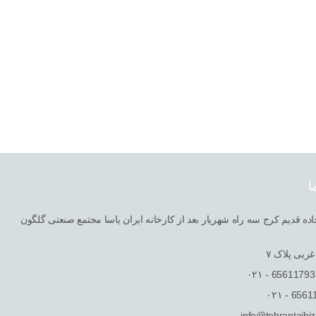
ا
ربی پلاک ٧