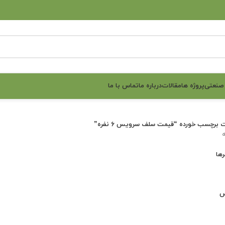
 صنعتی
پروژه ها
مقالات
درباره ما
تماس با ما
برچسب خورده “قیمت سلف سرویس ۶ نفره”
ها
س