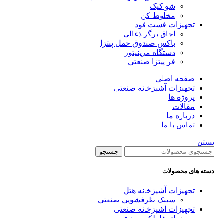
شو کیک
مخلوط کن
تجهیزات فست فود
اجاق برگر ذغالی
باکس صندوق حمل پیتزا
دستگاه مرینیتور
فر پیتزا صنعتی
صفحه اصلی
تجهیزات آشپزخانه صنعتی
پروژه ها
مقالات
درباره ما
تماس با ما
بستن
جستجو
دسته های محصولات
تجهیزات آشپزخانه هتل
سینک ظرفشویی صنعتی
تجهیزات اشپزخانه صنعتی