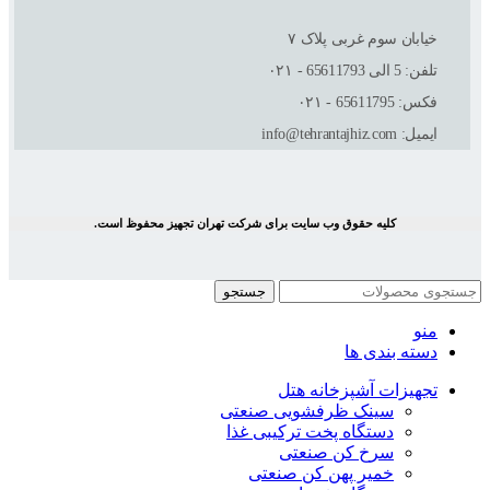
خیابان سوم غربی پلاک ٧
تلفن: 5 الی 65611793 - ۰۲۱
فکس: 65611795 - ۰۲۱
ایمیل: info@tehrantajhiz.com
کلیه حقوق وب سایت برای شرکت تهران تجهیز محفوظ است.
جستجو
منو
دسته بندی ها
تجهیزات آشپزخانه هتل
سینک ظرفشویی صنعتی
دستگاه پخت ترکیبی غذا
سرخ کن صنعتی
خمیر پهن کن صنعتی