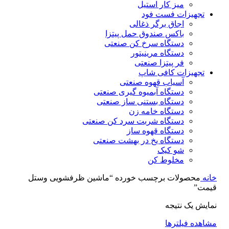
میز کار استیل
تجهیزات فست فود
اجاق برگر ذغالی
باکس صندوق حمل پیتزا
دستگاه سرخ کن صنعتی
دستگاه مرینیتور
فر پیتزا صنعتی
تجهیزات کافی شاپ
آسیاب قهوه صنعتی
دستگاه آبمیوه گیری صنعتی
دستگاه بستنی ساز صنعتی
دستگاه خامه زن
دستگاه شربت سرد کن صنعتی
دستگاه قهوه ساز
دستگاه یخ در بهشت صنعتی
شو کیک
مخلوط کن
خانه
محصولات برچسب خورده “ماشین ظرفشویی وستل
قیمت”
نمایش یک نتیجه
مشاهده فیلترها